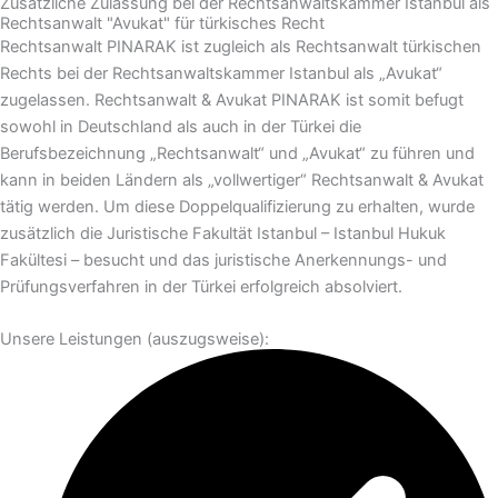
Zusätzliche Zulassung bei der Rechtsanwaltskammer Istanbul als
Rechtsanwalt "Avukat" für türkisches Recht
Rechtsanwalt PINARAK ist zugleich als Rechtsanwalt türkischen
Rechts bei der Rechtsanwaltskammer Istanbul als „Avukat“
zugelassen. Rechtsanwalt & Avukat PINARAK ist somit befugt
sowohl in Deutschland als auch in der Türkei die
Berufsbezeichnung „Rechtsanwalt“ und „Avukat“ zu führen und
kann in beiden Ländern als „vollwertiger“ Rechtsanwalt & Avukat
tätig werden. Um diese Doppelqualifizierung zu erhalten, wurde
zusätzlich die Juristische Fakultät Istanbul – Istanbul Hukuk
Fakültesi – besucht und das juristische Anerkennungs- und
Prüfungsverfahren in der Türkei erfolgreich absolviert.
Unsere Leistungen (auszugsweise):