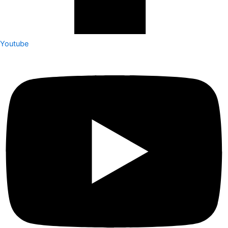
Youtube