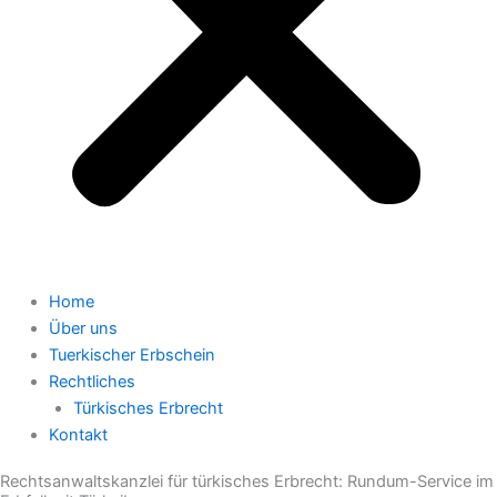
Home
Über uns
Tuerkischer Erbschein
Rechtliches
Türkisches Erbrecht
Kontakt
Rechtsanwaltskanzlei für türkisches Erbrecht: Rundum-Service im