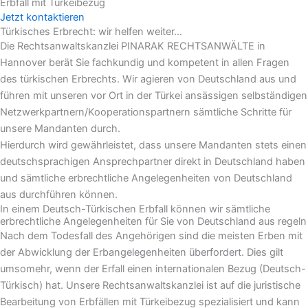
Erbfall mit Türkeibezug
Jetzt kontaktieren
Türkisches Erbrecht: wir helfen weiter...
Die Rechtsanwaltskanzlei PINARAK RECHTSANWÄLTE in
Hannover berät Sie fachkundig und kompetent in allen Fragen
des türkischen Erbrechts. Wir agieren von Deutschland aus und
führen mit unseren vor Ort in der Türkei ansässigen selbständigen
Netzwerkpartnern/Kooperationspartnern sämtliche Schritte für
unsere Mandanten durch.
Hierdurch wird gewährleistet, dass unsere Mandanten stets einen
deutschsprachigen Ansprechpartner direkt in Deutschland haben
und sämtliche erbrechtliche Angelegenheiten von Deutschland
aus durchführen können.
In einem Deutsch-Türkischen Erbfall können wir sämtliche
erbrechtliche Angelegenheiten für Sie von Deutschland aus regeln
Nach dem Todesfall des Angehörigen sind die meisten Erben mit
der Abwicklung der Erbangelegenheiten überfordert. Dies gilt
umsomehr, wenn der Erfall einen internationalen Bezug (Deutsch-
Türkisch) hat. Unsere Rechtsanwaltskanzlei ist auf die juristische
Bearbeitung von Erbfällen mit Türkeibezug spezialisiert und kann